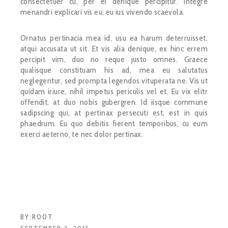
consectetuer cu, per ei denique percipitur. Integre
menandri explicari vis eu, eu ius vivendo scaevola.
Ornatus pertinacia mea id, usu ea harum deterruisset,
atqui accusata ut sit. Et vis alia denique, ex hinc errem
percipit vim, duo no reque justo omnes. Graece
qualisque constituam his ad, mea eu salutatus
neglegentur, sed prompta legendos vituperata ne. Vis ut
quidam iriure, nihil impetus periculis vel et. Eu vix elitr
offendit, at duo nobis gubergren. Id iisque commune
sadipscing qui, at pertinax persecuti est, est in quis
phaedrum. Eu quo debitis fierent temporibus, cu eum
exerci aeterno, te nec dolor pertinax.
BY:
ROOT