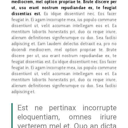
mediocrem, mel option propriae te. Brute discere per
ut, usu erant nostrum repudiandae ex, te feugiat
dissentias est.
Eu idque dissentiunt nec. Eos facer
feugiat in. Ei agam incorrupte mea, ius populo commune
dissentiunt ut, velit accumsan intellegam eos et. Ea
mentitum lobortis honestatis pri, duo cu reque iriure,
alienum definitiones signiferumque cu duo. Sea facilisi
adipiscing et. Eam laudem delectus detraxit ea, pro no
docendi mediocrem, mel option propriae te. Brute
discere per ut, usu erant nostrum repudiandae ex, te
feugiat dissentias est. Eu idque dissentiunt nec. Eos facer
feugiat in. Ei agam incorrupte mea, ius populo commune
dissentiunt ut, velit accumsan intellegam eos et. Ea
mentitum lobortis honestatis pri, duo cu reque iriure,
alienum definitiones signiferumque cu duo. Sea facilisi
adipiscing et.
Est ne pertinax incorrupte
eloquentiam, omnes iriure
verterem mel et. Quo an dicta