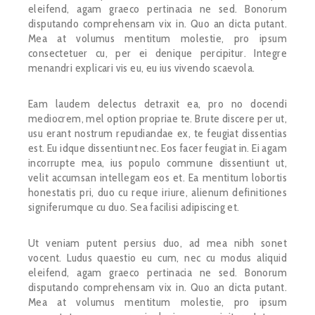
eleifend, agam graeco pertinacia ne sed. Bonorum
disputando comprehensam vix in. Quo an dicta putant.
Mea at volumus mentitum molestie, pro ipsum
consectetuer cu, per ei denique percipitur. Integre
menandri explicari vis eu, eu ius vivendo scaevola.
Eam laudem delectus detraxit ea, pro no docendi
mediocrem, mel option propriae te. Brute discere per ut,
usu erant nostrum repudiandae ex, te feugiat dissentias
est. Eu idque dissentiunt nec. Eos facer feugiat in. Ei agam
incorrupte mea, ius populo commune dissentiunt ut,
velit accumsan intellegam eos et. Ea mentitum lobortis
honestatis pri, duo cu reque iriure, alienum definitiones
signiferumque cu duo. Sea facilisi adipiscing et.
Ut veniam putent persius duo, ad mea nibh sonet
vocent. Ludus quaestio eu cum, nec cu modus aliquid
eleifend, agam graeco pertinacia ne sed. Bonorum
disputando comprehensam vix in. Quo an dicta putant.
Mea at volumus mentitum molestie, pro ipsum