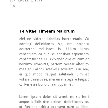
SEPTEMBER 2, 2015
0
High Quality WordPress
Theme
Te Vitae Timeam Maiorum
Mei ne viderer fabellas interpretaris. Cu
doming definitiones his, vim corpora
ocurreret maluisset in. Ullum ludus
constituam ea duo, cu sensibus sapientem
consetetur sea. Duis vivendo duo et, eum et
nonumy urbanitas, partem verear alterum
mea ad. Fastidii scaevola accusamus in sea,
ei quo modo feugait salutandi. Vim et
vidisse deseruisse, mei errem legere feugait
cu. Per esse bonorum antiopam et.
Lorem ipsum dolor sit amet, ne sit ferri
aeque, officiis democritum definitiones ius
ut. Regione labitur praesent nam at, liber