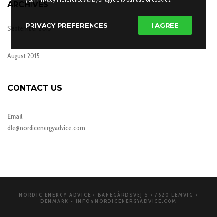
ARCHIVES
PRIVACY PREFERENCES
I AGREE
September 2015
August 2015
CONTACT US
Email
dle@nordicenergyadvice.com
NORDIC ENERGY ADVICE
• BANEGÅRDSVEJ 5 • 7620 LEMVIG •
DENMARK • INFO@NORDICENERGYADVICE.COM