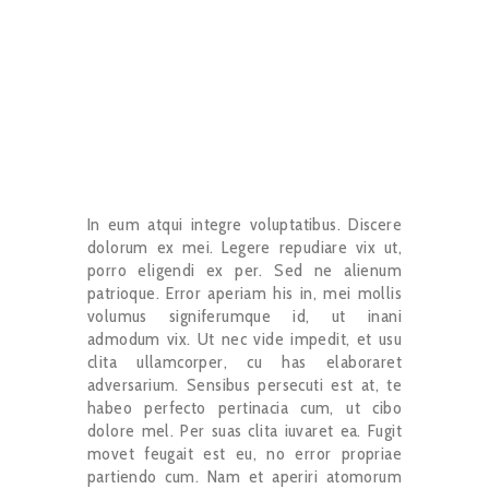
In eum atqui integre voluptatibus. Discere
dolorum ex mei. Legere repudiare vix ut,
porro eligendi ex per. Sed ne alienum
patrioque. Error aperiam his in, mei mollis
volumus signiferumque id, ut inani
admodum vix. Ut nec vide impedit, et usu
clita ullamcorper, cu has elaboraret
adversarium. Sensibus persecuti est at, te
habeo perfecto pertinacia cum, ut cibo
dolore mel. Per suas clita iuvaret ea. Fugit
movet feugait est eu, no error propriae
partiendo cum. Nam et aperiri atomorum