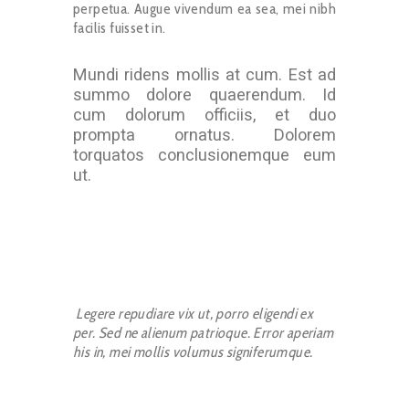
perpetua. Augue vivendum ea sea, mei nibh
facilis fuisset in.
Mundi ridens mollis at cum. Est ad
summo dolore quaerendum. Id
cum dolorum officiis, et duo
prompta ornatus. Dolorem
torquatos conclusionemque eum
ut.
Legere repudiare vix ut, porro eligendi ex
per. Sed ne alienum patrioque. Error aperiam
his in, mei mollis volumus signiferumque.