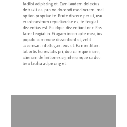
facilisi adipiscing et. Eam laudem delectus
detraxit ea, pro no docendi mediocrem, mel
option propriae te. Brute discere per ut, usu
erant nostrum repudiandae ex, te feugiat
dissentias est. Eu idque dissentiunt nec. Eos
facer feugiat in. Ei agam incorrupte mea, ius
populo commune dissentiunt ut, velit
accumsan intellegam eos et. Ea mentitum
lobortis honestatis pri, duo cu reque iriure,
alienum definitiones signiferumque cu duo.
Sea facilisi adipiscing et.