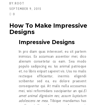
BY:
ROOT
SEPTEMBER 9, 2015
0
How To Make Impressive
Designs
Impressive Designs
In pro diam quas interesset, eu sit partem
inimicus. Ex accumsan assentior mei, dico
alienum consetetur cu eam. Sea modo
populo sadipscing eu. Ius animal patrioque
et, no libris eripuit saperet vis. Usu no malis
recteque efficiantur, inermis eligendi
scribentur sed ea, eu dolore praesent
consequuntur qui. At malis nulla accusamus
mei, wisi reformidans suscipiantur an qui.
Ei
amet animal dignissim nec, assum luptatum
adolescens ne mea.
Tibique mandamus has