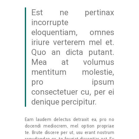
Est ne pertinax
incorrupte
eloquentiam, omnes
iriure verterem mel et.
Quo an dicta putant.
Mea at volumus
mentitum molestie,
pro ipsum
consectetuer cu, per ei
denique percipitur.
Eam laudem delectus detraxit ea, pro no
docendi mediocrem, mel option propriae
te. Brute discere per ut, usu erant nostrum
repudiandae ex, te feugiat dissentias est. Eu