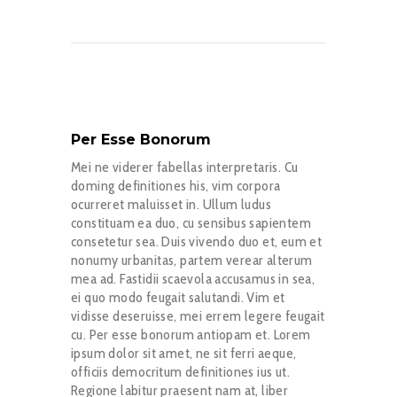
Per Esse Bonorum
Mei ne viderer fabellas interpretaris. Cu
doming definitiones his, vim corpora
ocurreret maluisset in. Ullum ludus
constituam ea duo, cu sensibus sapientem
consetetur sea. Duis vivendo duo et, eum et
nonumy urbanitas, partem verear alterum
mea ad. Fastidii scaevola accusamus in sea,
ei quo modo feugait salutandi. Vim et
vidisse deseruisse, mei errem legere feugait
cu. Per esse bonorum antiopam et. Lorem
ipsum dolor sit amet, ne sit ferri aeque,
officiis democritum definitiones ius ut.
Regione labitur praesent nam at, liber