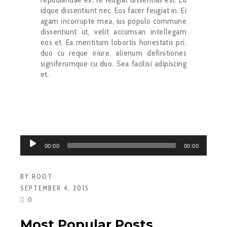
idque dissentiunt nec. Eos facer feugiat in. Ei
agam incorrupte mea, ius populo commune
dissentiunt ut, velit accumsan intellegam
eos et. Ea mentitum lobortis honestatis pri,
duo cu reque iriure, alienum definitiones
signiferumque cu duo. Sea facilisi adipiscing
et.
Audio
00:00
00:00
Player
BY:
ROOT
SEPTEMBER 4, 2015
0
Most Popular Posts