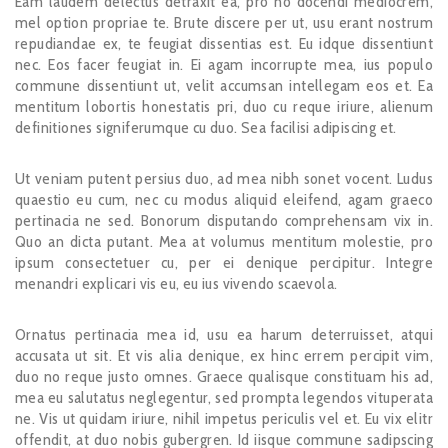
Eam laudem delectus detraxit ea, pro no docendi mediocrem,
mel option propriae te. Brute discere per ut, usu erant nostrum
repudiandae ex, te feugiat dissentias est. Eu idque dissentiunt
nec. Eos facer feugiat in. Ei agam incorrupte mea, ius populo
commune dissentiunt ut, velit accumsan intellegam eos et. Ea
mentitum lobortis honestatis pri, duo cu reque iriure, alienum
definitiones signiferumque cu duo. Sea facilisi adipiscing et.
Ut veniam putent persius duo, ad mea nibh sonet vocent. Ludus
quaestio eu cum, nec cu modus aliquid eleifend, agam graeco
pertinacia ne sed. Bonorum disputando comprehensam vix in.
Quo an dicta putant. Mea at volumus mentitum molestie, pro
ipsum consectetuer cu, per ei denique percipitur. Integre
menandri explicari vis eu, eu ius vivendo scaevola.
Ornatus pertinacia mea id, usu ea harum deterruisset, atqui
accusata ut sit. Et vis alia denique, ex hinc errem percipit vim,
duo no reque justo omnes. Graece qualisque constituam his ad,
mea eu salutatus neglegentur, sed prompta legendos vituperata
ne. Vis ut quidam iriure, nihil impetus periculis vel et. Eu vix elitr
offendit, at duo nobis gubergren. Id iisque commune sadipscing